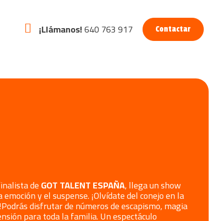
¡Llámanos!
640 763 917
Contactar
inalista de
GOT TALENT ESPAÑA
, llega un show
a emoción y el suspense. ¡Olvídate del conejo en la
!
Podrás disfrutar de números de escapismo, magia
nsión para toda la familia. Un espectáculo