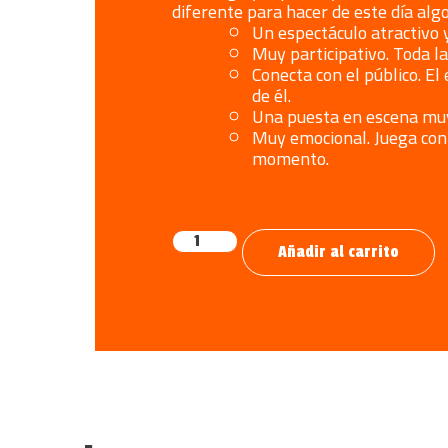
diferente para hacer de este día algo
Un espectáculo atractivo 
Muy participativo. Toda la 
Conecta con el público. E
de él.
Una puesta en escena muy
Muy emocional. Juega con 
momento.
Añadir al carrito