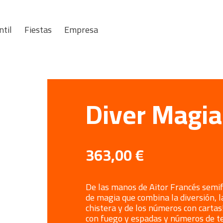
ntil
Fiestas
Empresa
Diver Magia
363,00
€
De las manos de Aitor Francés semif
de magia que combina la diversión, l
chistera y de los números con cartas
con fuego y espadas y números de te