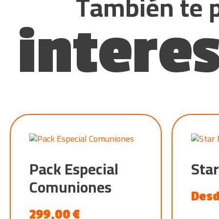
También te 
interes
Pack Especial
Star
Comuniones
Des
299,00
€