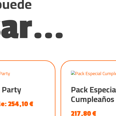
puede
ar...
 Party
Pack Especia
Cumpleaños
de:
254,10
€
217,80
€