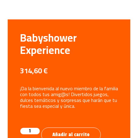
Babyshower
Experience
314,60
€
¡Da la bienvenida al nuevo miembro de la familia
con todos tus amig@s! Divertidos juegos,
dulces temáticos y sorpresas que harán que tu
fiesta sea especial y única.
Añadir al carrito